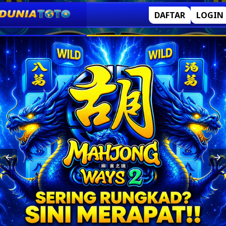
DAFTAR
LOGIN